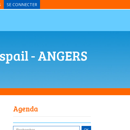
S
SE CONNECTER
aspail - ANGERS
Agenda