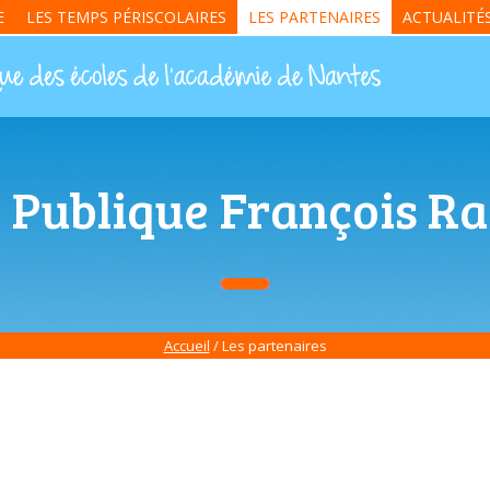
E
LES TEMPS PÉRISCOLAIRES
LES PARTENAIRES
ACTUALITÉ
 Publique François R
Accueil
/ Les partenaires